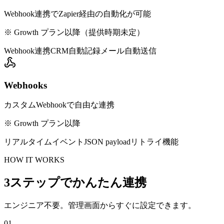
Webhook連携でZapier経由の自動化が可能
※
Growth プラン以降（提供時期未定）
Webhook連携
CRM自動記録
メール自動送信
Webhooks
カスタムWebhookで自由な連携
※
Growth プラン以降
リアルタイムイベント
JSON payload
リトライ機能
HOW IT WORKS
3ステップでかんたん連携
エンジニア不要。管理画面からすぐに設定できます。
01