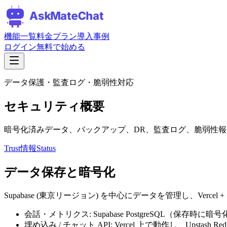
機能一覧
料金プラン
導入事例
ログイン
無料で始める
データ保護・監査ログ・脆弱性対応
セキュリティ概要
暗号化済みデータ、バックアップ、DR、監査ログ、脆弱性
Trust情報
Status
データ保存と暗号化
Supabase (東京リージョン) を中心にデータを管理し、Vercel
会話・メトリクス: Supabase PostgreSQL（保存時
埋め込み / チャット API: Vercel 上で動作し、Upst