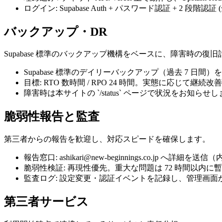
ログイン: Supabase Auth + パスワード認証 + 2 段階認証
バックアップ・DR
Supabase 標準のバックアップ機構をベースに、障害時の復
Supabase 標準のデイリーバックアップ（過去 7 
目標: RTO 数時間 / RPO 24 時間。実態に応じて継続
障害時は本サイトの `/status` ページで状況をお知らせ
脆弱性報告と監査
第三者からの報告を歓迎し、対応スピードを確保します。
報告窓口: ashikari@new-beginnings.co.jp へ詳
脆弱性検証: 再現性優先。重大な問題は 72 時間以内
監査ログ: 設定変更・認証イベントを記録し、管理画面
第三者サービス