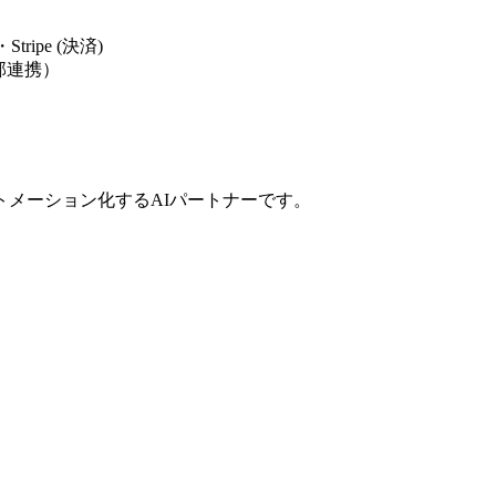
I)・Stripe (決済)
（外部連携）
日オートメーション化するAIパートナーです。