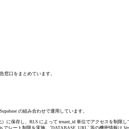
報告窓口をまとめています。
 + Supabase の組み合わせで運用しています。
に暗号化）に保存し、RLS によって tenant_id 単位でアクセスを制
ash Redis でレート制限を実施。`DATABASE_URL` 等の機密