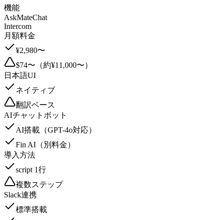
機能
AskMateChat
Intercom
月額料金
¥2,980〜
$74〜（約¥11,000〜）
日本語UI
ネイティブ
翻訳ベース
AIチャットボット
AI搭載（GPT-4o対応）
Fin AI（別料金）
導入方法
script 1行
複数ステップ
Slack連携
標準搭載